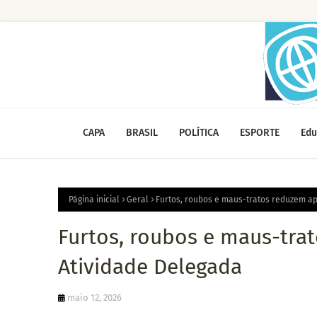
CAPA
BRASIL
POLÍTICA
ESPORTE
Edu
Página inicial
Geral
Furtos, roubos e maus-tratos reduzem a
Furtos, roubos e maus-tra
Atividade Delegada
maio 12, 2026