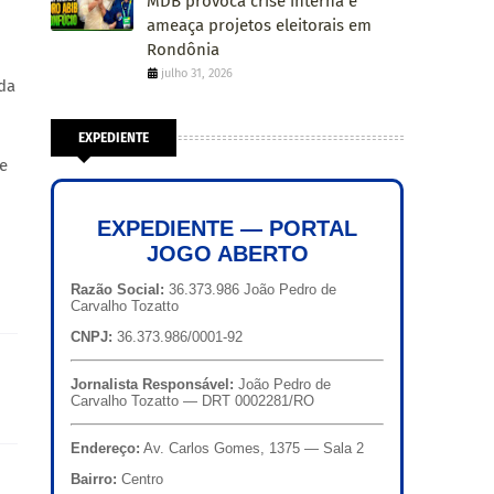
MDB provoca crise interna e
ameaça projetos eleitorais em
Rondônia
julho 31, 2026
da
EXPEDIENTE
re
EXPEDIENTE — PORTAL
JOGO ABERTO
Razão Social:
36.373.986 João Pedro de
Carvalho Tozatto
CNPJ:
36.373.986/0001-92
Jornalista Responsável:
João Pedro de
Carvalho Tozatto — DRT 0002281/RO
Endereço:
Av. Carlos Gomes, 1375 — Sala 2
Bairro:
Centro