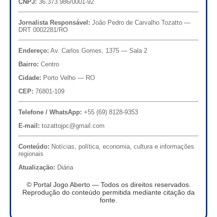
CNPJ:
36.373.986/0001-92
Jornalista Responsável:
João Pedro de Carvalho Tozatto —
DRT 0002281/RO
Endereço:
Av. Carlos Gomes, 1375 — Sala 2
Bairro:
Centro
Cidade:
Porto Velho — RO
CEP:
76801-109
Telefone / WhatsApp:
+55 (69) 8128-9353
E-mail:
tozattojpc@gmail.com
Conteúdo:
Notícias, política, economia, cultura e informações
regionais
Atualização:
Diária
© Portal Jogo Aberto — Todos os direitos reservados.
Reprodução do conteúdo permitida mediante citação da
fonte.