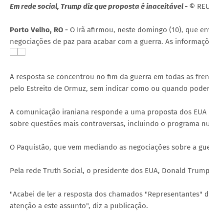
Em rede social, Trump diz que proposta é inaceitável -
© REUTE
Porto Velho, RO -
O Irã afirmou, neste domingo (10), que envi
negociações de paz para acabar com a guerra. As informações 
A resposta se concentrou no fim da guerra em todas as frente
pelo Estreito de Ormuz, sem indicar como ou quando poderia s
A comunicação iraniana responde a uma proposta dos EUA par
sobre questões mais controversas, incluindo o programa nuclea
O Paquistão, que vem mediando as negociações sobre a guerra
Pela rede Truth Social, o presidente dos EUA, Donald Trump pu
"Acabei de ler a resposta dos chamados "Representantes" do I
atenção a este assunto", diz a publicação.