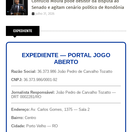
Confúcio Moura pode desistir da disputa ao
Senado e agitam cenário político de Rondônia
julho 31, 2026
EXPEDIENTE
EXPEDIENTE — PORTAL JOGO
ABERTO
Razão Social:
36.373.986 João Pedro de Carvalho Tozatto
CNPJ:
36.373.986/0001-92
Jornalista Responsável:
João Pedro de Carvalho Tozatto —
DRT 0002281/RO
Endereço:
Av. Carlos Gomes, 1375 — Sala 2
Bairro:
Centro
Cidade:
Porto Velho — RO