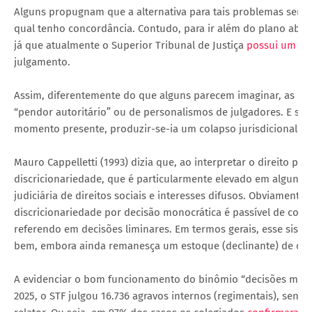
Alguns propugnam que a alternativa para tais problemas seria
qual tenho concordância. Contudo, para ir além do plano abst
já que atualmente o Superior Tribunal de Justiça
possui um es
julgamento.
Assim, diferentemente do que alguns parecem imaginar, as de
“pendor autoritário” ou de personalismos de julgadores. E sim,
momento presente, produzir-se-ia um colapso jurisdicional no 
Mauro Cappelletti (1993) dizia que, ao interpretar o direito p
discricionariedade, que é particularmente elevado em alguns d
judiciária de direitos sociais e interesses difusos. Obviamente
discricionariedade por decisão monocrática é passível de cont
referendo em decisões liminares. Em termos gerais, esse sist
bem, embora ainda remanesça um estoque (declinante) de cas
A evidenciar o bom funcionamento do binômio “decisões monoc
2025, o STF julgou 16.736 agravos internos (regimentais), se