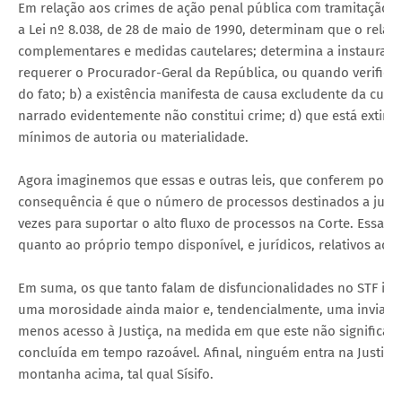
Em relação aos crimes de ação penal pública com tramitação n
a Lei nº 8.038, de 28 de maio de 1990, determinam que o relato
complementares e medidas cautelares; determina a instauraç
requerer o Procurador-Geral da República, ou quando verificar:
do fato; b) a existência manifesta de causa excludente da culpa
narrado evidentemente não constitui crime; d) que está extinta
mínimos de autoria ou materialidade.
Agora imaginemos que essas e outras leis, que conferem poder
consequência é que o número de processos destinados a julga
vezes para suportar o alto fluxo de processos na Corte. Essa mul
quanto ao próprio tempo disponível, e jurídicos, relativos ao d
Em suma, os que tanto falam de disfuncionalidades no STF ign
uma morosidade ainda maior e, tendencialmente, uma inviabiliz
menos acesso à Justiça, na medida em que este não significa a
concluída em tempo razoável. Afinal, ninguém entra na Justiç
montanha acima, tal qual Sísifo.