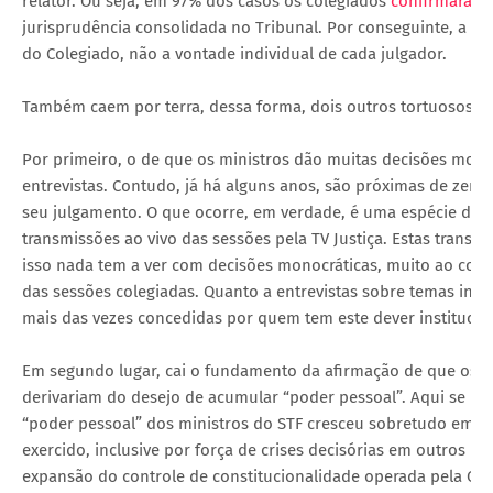
relator. Ou seja, em 97% dos casos os colegiados
confirmaram 
jurisprudência consolidada no Tribunal. Por conseguinte, a i
do Colegiado, não a vontade individual de cada julgador.
Também caem por terra, dessa forma, dois outros tortuosos rac
Por primeiro, o de que os ministros dão muitas decisões mono
entrevistas. Contudo, já há alguns anos, são próximas de zero
seu julgamento. O que ocorre, em verdade, é uma espécie de
transmissões ao vivo das sessões pela TV Justiça. Estas transm
isso nada tem a ver com decisões monocráticas, muito ao cont
das sessões colegiadas. Quanto a entrevistas sobre temas insti
mais das vezes concedidas por quem tem este dever institucion
Em segundo lugar, cai o fundamento da afirmação de que os “
derivariam do desejo de acumular “poder pessoal”. Aqui se pro
“poder pessoal” dos ministros do STF cresceu sobretudo em ra
exercido, inclusive por força de crises decisórias em outros r
expansão do controle de constitucionalidade operada pela Con