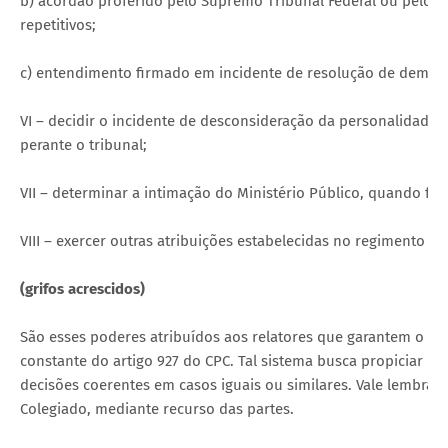
b) acórdão proferido pelo Supremo Tribunal Federal ou pelo S
repetitivos;
c) entendimento firmado em incidente de resolução de demand
VI – decidir o incidente de desconsideração da personalidade j
perante o tribunal;
VII – determinar a intimação do Ministério Público, quando for
VIII – exercer outras atribuições estabelecidas no regimento in
(grifos acrescidos)
São esses poderes atribuídos aos relatores que garantem o fu
constante do artigo 927 do CPC. Tal sistema busca propiciar ma
decisões coerentes em casos iguais ou similares. Vale lembra
Colegiado, mediante recurso das partes.