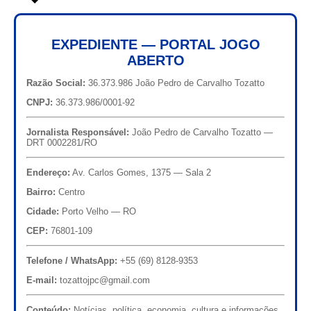
EXPEDIENTE — PORTAL JOGO
ABERTO
Razão Social:
36.373.986 João Pedro de Carvalho Tozatto
CNPJ:
36.373.986/0001-92
Jornalista Responsável:
João Pedro de Carvalho Tozatto —
DRT 0002281/RO
Endereço:
Av. Carlos Gomes, 1375 — Sala 2
Bairro:
Centro
Cidade:
Porto Velho — RO
CEP:
76801-109
Telefone / WhatsApp:
+55 (69) 8128-9353
E-mail:
tozattojpc@gmail.com
Conteúdo:
Notícias, política, economia, cultura e informações