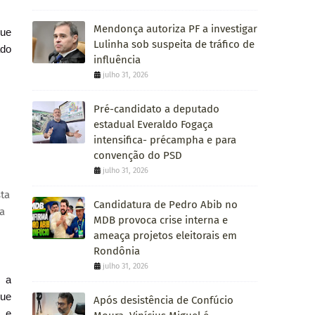
Mendonça autoriza PF a investigar
que
Lulinha sob suspeita de tráfico de
ado
influência
julho 31, 2026
Pré-candidato a deputado
estadual Everaldo Fogaça
intensifica- précampha e para
convenção do PSD
julho 31, 2026
ta
Candidatura de Pedro Abib no
a
MDB provoca crise interna e
ameaça projetos eleitorais em
Rondônia
julho 31, 2026
 a
que
Após desistência de Confúcio
 e