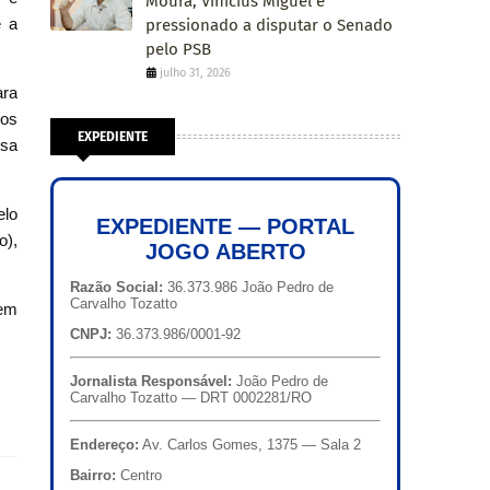
Moura, Vinícius Miguel é
e a
pressionado a disputar o Senado
pelo PSB
julho 31, 2026
ara
dos
EXPEDIENTE
ssa
elo
EXPEDIENTE — PORTAL
o),
JOGO ABERTO
Razão Social:
36.373.986 João Pedro de
Carvalho Tozatto
 em
CNPJ:
36.373.986/0001-92
Jornalista Responsável:
João Pedro de
Carvalho Tozatto — DRT 0002281/RO
Endereço:
Av. Carlos Gomes, 1375 — Sala 2
Bairro:
Centro