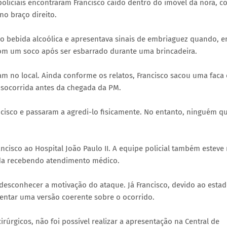
policiais encontraram Francisco caído dentro do imóvel da nora, 
no braço direito.
do bebida alcoólica e apresentava sinais de embriaguez quando, 
om um soco após ser esbarrado durante uma brincadeira.
am no local. Ainda conforme os relatos, Francisco sacou uma faca 
 socorrida antes da chegada da PM.
isco e passaram a agredi-lo fisicamente. No entanto, ninguém qu
isco ao Hospital João Paulo II. A equipe policial também esteve
ada recebendo atendimento médico.
esconhecer a motivação do ataque. Já Francisco, devido ao esta
sentar uma versão coerente sobre o ocorrido.
rgicos, não foi possível realizar a apresentação na Central de