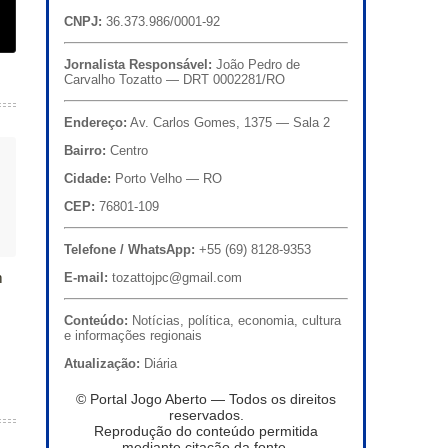
CNPJ:
36.373.986/0001-92
Jornalista Responsável:
João Pedro de
Carvalho Tozatto — DRT 0002281/RO
Endereço:
Av. Carlos Gomes, 1375 — Sala 2
Bairro:
Centro
Cidade:
Porto Velho — RO
CEP:
76801-109
Telefone / WhatsApp:
+55 (69) 8128-9353
m
E-mail:
tozattojpc@gmail.com
Conteúdo:
Notícias, política, economia, cultura
e informações regionais
Atualização:
Diária
© Portal Jogo Aberto — Todos os direitos
reservados.
Reprodução do conteúdo permitida
mediante citação da fonte.