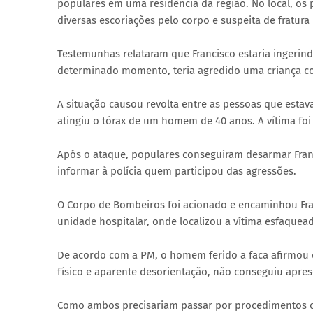
populares em uma residência da região. No local, os 
diversas escoriações pelo corpo e suspeita de fratura 
Testemunhas relataram que Francisco estaria ingerin
determinado momento, teria agredido uma criança c
A situação causou revolta entre as pessoas que estav
atingiu o tórax de um homem de 40 anos. A vítima foi
Após o ataque, populares conseguiram desarmar Franc
informar à polícia quem participou das agressões.
O Corpo de Bombeiros foi acionado e encaminhou Franc
unidade hospitalar, onde localizou a vítima esfaque
De acordo com a PM, o homem ferido a faca afirmou d
físico e aparente desorientação, não conseguiu apre
Como ambos precisariam passar por procedimentos cirú