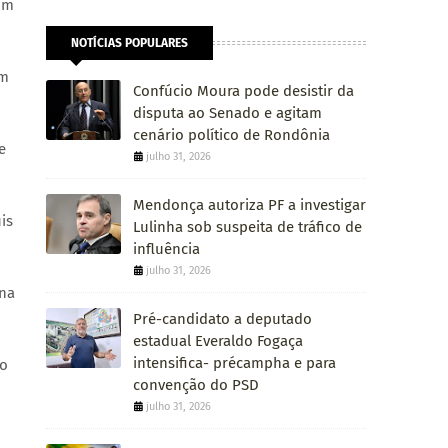
com
NOTÍCIAS POPULARES
em
Confúcio Moura pode desistir da
disputa ao Senado e agitam
cenário político de Rondônia
e
julho 31, 2026
Mendonça autoriza PF a investigar
is
Lulinha sob suspeita de tráfico de
influência
julho 31, 2026
 na
Pré-candidato a deputado
estadual Everaldo Fogaça
intensifica- précampha e para
do
convenção do PSD
julho 31, 2026