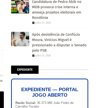
Candidatura de Pedro Abib no
MDB provoca crise interna e
ameaça projetos eleitorais em
Rondônia
julho 31, 2026
Após desistência de Confúcio
Moura, Vinícius Miguel é
pressionado a disputar o Senado
pelo PSB
julho 31, 2026
EXPEDIENTE
S
os
EXPEDIENTE — PORTAL
JOGO ABERTO
Razão Social:
36.373.986 João Pedro de
Carvalho Tozatto