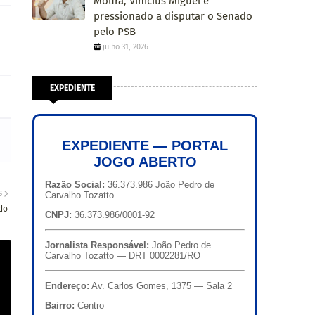
Moura, Vinícius Miguel é
pressionado a disputar o Senado
pelo PSB
julho 31, 2026
EXPEDIENTE
EXPEDIENTE — PORTAL
JOGO ABERTO
Razão Social:
36.373.986 João Pedro de
S
Carvalho Tozatto
do
CNPJ:
36.373.986/0001-92
Jornalista Responsável:
João Pedro de
Carvalho Tozatto — DRT 0002281/RO
Endereço:
Av. Carlos Gomes, 1375 — Sala 2
Bairro:
Centro