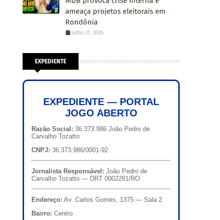
MDB provoca crise interna e
ameaça projetos eleitorais em
Rondônia
julho 31, 2026
EXPEDIENTE
EXPEDIENTE — PORTAL
JOGO ABERTO
Razão Social:
36.373.986 João Pedro de
Carvalho Tozatto
CNPJ:
36.373.986/0001-92
Jornalista Responsável:
João Pedro de
Carvalho Tozatto — DRT 0002281/RO
Endereço:
Av. Carlos Gomes, 1375 — Sala 2
Bairro:
Centro