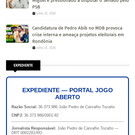
Miguel é pressionado a disputar o Senado pelo
PSB
julho 31, 2026
Candidatura de Pedro Abib no MDB provoca
crise interna e ameaça projetos eleitorais em
Rondônia
julho 31, 2026
EXPEDIENTE
EXPEDIENTE — PORTAL JOGO
ABERTO
Razão Social:
36.373.986 João Pedro de Carvalho Tozatto
CNPJ:
36.373.986/0001-92
Jornalista Responsável:
João Pedro de Carvalho Tozatto —
DRT 0002281/RO