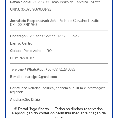
Razão Social:
36.373.986 João Pedro de Carvalho Tozatto
CNPJ:
36.373.986/0001-92
Jornalista Responsável:
João Pedro de Carvalho Tozatto —
DRT 0002281/RO
Endereço:
Av. Carlos Gomes, 1375 — Sala 2
Bairro:
Centro
Cidade:
Porto Velho — RO
CEP:
76801-109
Telefone / WhatsApp:
+55 (69) 8128-9353
E-mail:
tozattojpc@gmail.com
Conteúdo:
Notícias, política, economia, cultura e informações
regionais
Atualização:
Diária
© Portal Jogo Aberto — Todos os direitos reservados.
Reprodução do conteúdo permitida mediante citação da
fonte.