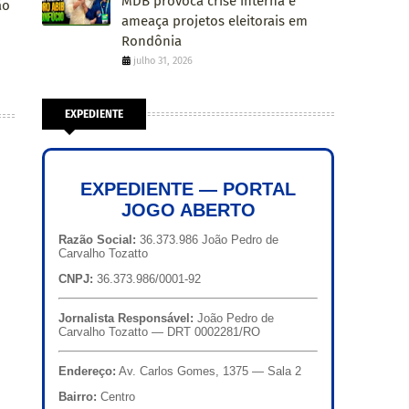
MDB provoca crise interna e
ão
ameaça projetos eleitorais em
Rondônia
julho 31, 2026
EXPEDIENTE
EXPEDIENTE — PORTAL
JOGO ABERTO
Razão Social:
36.373.986 João Pedro de
Carvalho Tozatto
CNPJ:
36.373.986/0001-92
Jornalista Responsável:
João Pedro de
Carvalho Tozatto — DRT 0002281/RO
Endereço:
Av. Carlos Gomes, 1375 — Sala 2
Bairro:
Centro