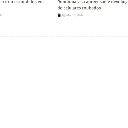
ercúrio escondidos em
Rondônia visa apreensão e devoluç
de celulares roubados
26
Agosto 07, 2026