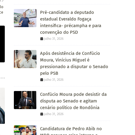
S
lo
Pré-candidato a deputado
ce
estadual Everaldo Fogaça
intensifica- précampha e para
convenção do PSD
julho 31, 2026
Após desistência de Confúcio
Moura, Vinícius Miguel é
pressionado a disputar o Senado
pelo PSB
julho 31, 2026
Confúcio Moura pode desistir da
disputa ao Senado e agitam
cenário político de Rondônia
julho 31, 2026
Candidatura de Pedro Abib no