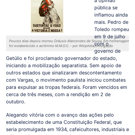
a opinião
pública se
inflamou ainda
mais. Pedro de
Toledo rompeu
em 9 de julho
Poucos dias depois morreu Dráusio Marcondes de Sousa. Em homenagem a 
com o
foi estabelecido o acrônimo M.M.D.C. - por Wkipédia/Divulgação
governo de
Getúlio e foi proclamado governador do estado,
iniciando a mobilização separatista. Sem apoio de
outros estados que sinalizaram descontentamento
com Vargas, o movimento paulista iniciou combates
para expulsar as tropas federais. Foram vencidos em
cerca de três meses, com a rendição em 2 de
outubro.
Alegando vitória com o avanço das ações pelo
estabelecimento de uma Constituição Federal, que
seria promulgada em 1934, cafeicultores, industriais e