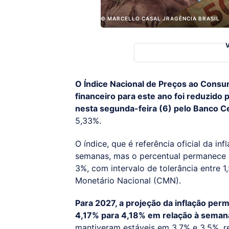
© MARCELLO CASAL JRAGÊNCIA BRASIL
O Índice Nacional de Preços ao Cons
financeiro para este ano foi reduzido
nesta segunda-feira (6) pelo Banco Ce
5,33%.
O índice, que é referência oficial da in
semanas, mas o percentual permanece 
3%, com intervalo de tolerância entre 
Monetário Nacional (CMN).
Para 2027, a projeção da inflação pe
4,17% para 4,18% em relação à semana
mantiveram estáveis em 3,7% e 3,5%, r