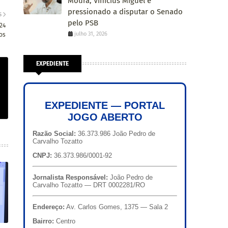
Moura, Vinícius Miguel é
pressionado a disputar o Senado
S
pelo PSB
24
julho 31, 2026
os
EXPEDIENTE
EXPEDIENTE — PORTAL
JOGO ABERTO
Razão Social:
36.373.986 João Pedro de
Carvalho Tozatto
CNPJ:
36.373.986/0001-92
Jornalista Responsável:
João Pedro de
Carvalho Tozatto — DRT 0002281/RO
Endereço:
Av. Carlos Gomes, 1375 — Sala 2
Bairro:
Centro