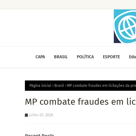
CAPA
BRASIL
POLÍTICA
ESPORTE
Edu
Página inicial
Brasil
MP combate fraudes em licitações da pre
MP combate fraudes em lici
julho 07, 2026
Recent Posts