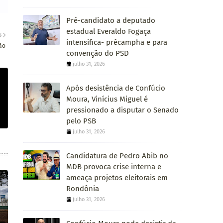
Pré-candidato a deputado
estadual Everaldo Fogaça
S
intensifica- précampha e para
ão
convenção do PSD
julho 31, 2026
Após desistência de Confúcio
Moura, Vinícius Miguel é
pressionado a disputar o Senado
pelo PSB
julho 31, 2026
Candidatura de Pedro Abib no
MDB provoca crise interna e
ameaça projetos eleitorais em
Rondônia
julho 31, 2026