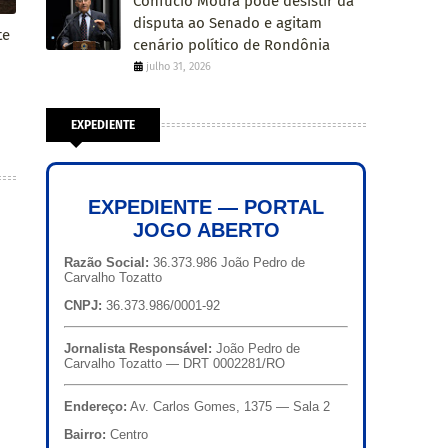
Confúcio Moura pode desistir da
disputa ao Senado e agitam
te
cenário político de Rondônia
julho 31, 2026
EXPEDIENTE
EXPEDIENTE — PORTAL
JOGO ABERTO
Razão Social:
36.373.986 João Pedro de
Carvalho Tozatto
CNPJ:
36.373.986/0001-92
Jornalista Responsável:
João Pedro de
Carvalho Tozatto — DRT 0002281/RO
Endereço:
Av. Carlos Gomes, 1375 — Sala 2
Bairro:
Centro