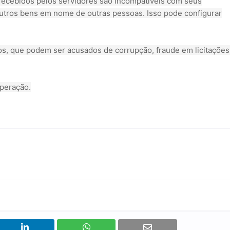
recebidos pelos servidores são incompatíveis com seus
utros bens em nome de outras pessoas. Isso pode configurar
os, que podem ser acusados de corrupção, fraude em licitações
operação.