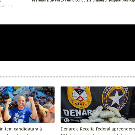
o
Prefeitura de Porto Velho conquista primeiro Hospital Municip
Resenha
pin tem candidatura à
Denarc e Receita Federal apreendem