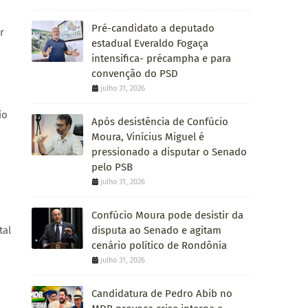
Pré-candidato a deputado
r
estadual Everaldo Fogaça
intensifica- précampha e para
convenção do PSD
julho 31, 2026
io
Após desistência de Confúcio
Moura, Vinícius Miguel é
pressionado a disputar o Senado
pelo PSB
julho 31, 2026
Confúcio Moura pode desistir da
disputa ao Senado e agitam
tal
cenário político de Rondônia
julho 31, 2026
Candidatura de Pedro Abib no