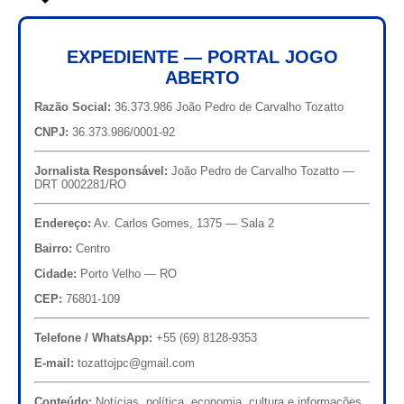
EXPEDIENTE — PORTAL JOGO
ABERTO
Razão Social:
36.373.986 João Pedro de Carvalho Tozatto
CNPJ:
36.373.986/0001-92
Jornalista Responsável:
João Pedro de Carvalho Tozatto —
DRT 0002281/RO
Endereço:
Av. Carlos Gomes, 1375 — Sala 2
Bairro:
Centro
Cidade:
Porto Velho — RO
CEP:
76801-109
Telefone / WhatsApp:
+55 (69) 8128-9353
E-mail:
tozattojpc@gmail.com
Conteúdo:
Notícias, política, economia, cultura e informações