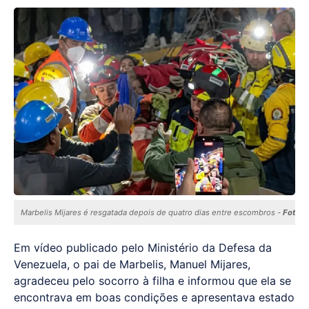
Marbelis Mijares é resgatada depois de quatro dias entre escombros -
Foto: 
Em vídeo publicado pelo Ministério da Defesa da
Venezuela, o pai de Marbelis, Manuel Mijares,
agradeceu pelo socorro à filha e informou que ela se
encontrava em boas condições e apresentava estado