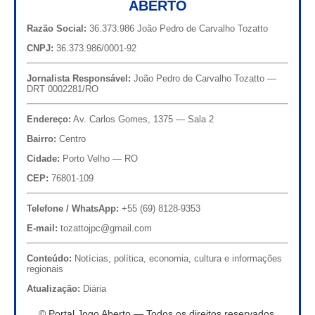
ABERTO
Razão Social:
36.373.986 João Pedro de Carvalho Tozatto
CNPJ:
36.373.986/0001-92
Jornalista Responsável:
João Pedro de Carvalho Tozatto —
DRT 0002281/RO
Endereço:
Av. Carlos Gomes, 1375 — Sala 2
Bairro:
Centro
Cidade:
Porto Velho — RO
CEP:
76801-109
Telefone / WhatsApp:
+55 (69) 8128-9353
E-mail:
tozattojpc@gmail.com
Conteúdo:
Notícias, política, economia, cultura e informações
regionais
Atualização:
Diária
© Portal Jogo Aberto — Todos os direitos reservados.