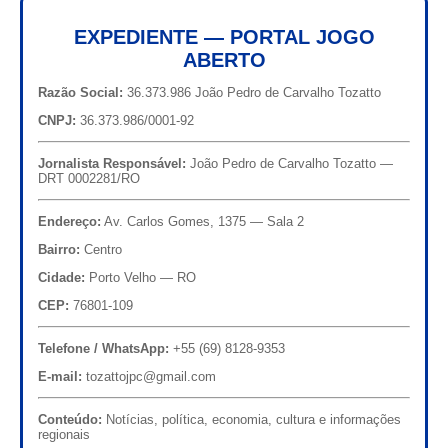
EXPEDIENTE — PORTAL JOGO
ABERTO
Razão Social:
36.373.986 João Pedro de Carvalho Tozatto
CNPJ:
36.373.986/0001-92
Jornalista Responsável:
João Pedro de Carvalho Tozatto —
DRT 0002281/RO
Endereço:
Av. Carlos Gomes, 1375 — Sala 2
Bairro:
Centro
Cidade:
Porto Velho — RO
CEP:
76801-109
Telefone / WhatsApp:
+55 (69) 8128-9353
E-mail:
tozattojpc@gmail.com
Conteúdo:
Notícias, política, economia, cultura e informações
regionais